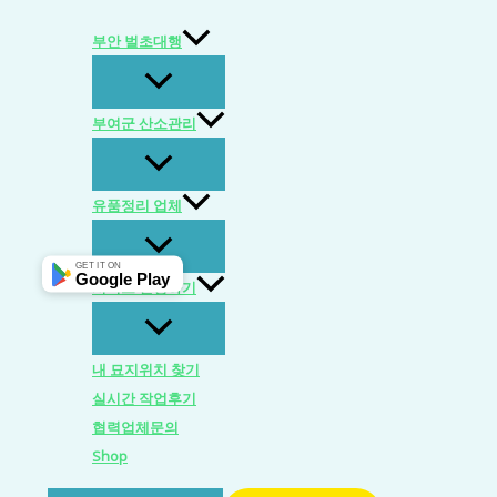
콘
여
이
이
웹
텐
기
름
메
사
부안 벌초대행
츠
에
*
일
이
로
입
*
트
부여군 산소관리
건
력
너
하
뛰
세
유품정리 업체
기
요...
GET IT ON
Google Play
서비스 신청하기
내 묘지위치 찾기
실시간 작업후기
협력업체문의
Shop