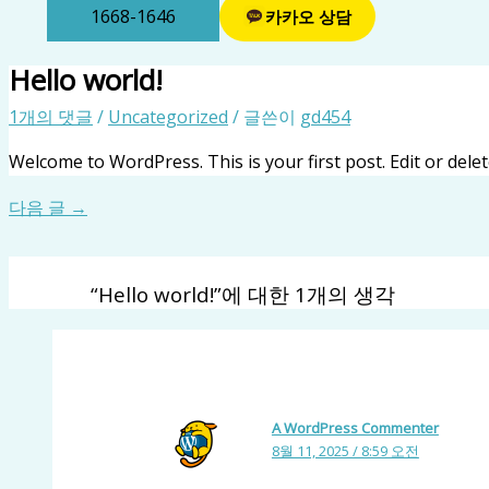
1668-1646
카카오 상담
Hello world!
1개의 댓글
/
Uncategorized
/ 글쓴이
gd454
Welcome to WordPress. This is your first post. Edit or delete
다음 글
→
“Hello world!”에 대한 1개의 생각
A WordPress Commenter
8월 11, 2025 / 8:59 오전