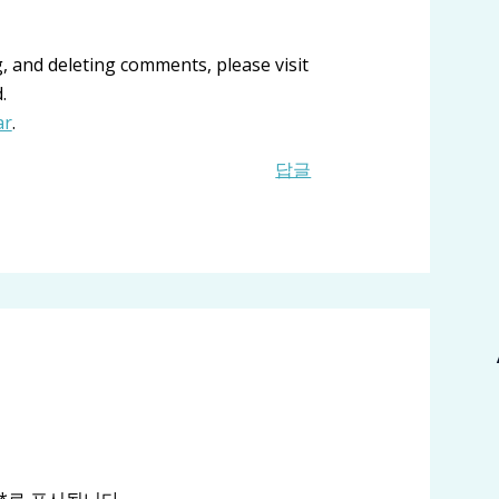
, and deleting comments, please visit
.
ar
.
답글