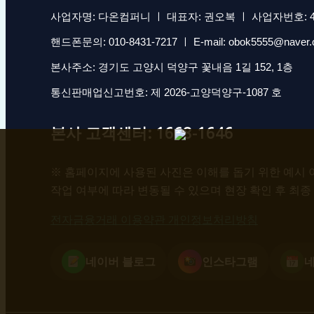
사업자명: 다온컴퍼니 ㅣ 대표자: 권오복 ㅣ 사업자번호: 431
핸드폰문의: 010-8431-7217 ㅣ E-mail: obok5555@naver
본사주소: 경기도 고양시 덕양구 꽃내음 1길 152, 1층
통신판매업신고번호: 제 2026-고양덕양구-1087 호
본사 고객센터: 1668-1646
※ 홈페이지에 사용된 사진은 이해를 돕기 위한 예시 이
작업 여부에 따라 변동될 수 있으며 현장 확인 후 최종
전자금융거래 이용약관 개인정보처리방침
네이버 블로그
인스타그램
네