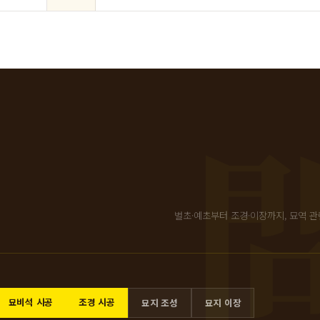
벌초·예초부터 조경·이장까지, 묘역 관
묘비석 시공
조경 시공
묘지 조성
묘지 이장