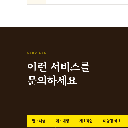
SERVICES
이런 서비스를
문의하세요
벌초대행
예초대행
제초작업
태양광 예초