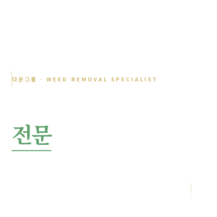
다온그룹 · WEED REMOVAL SPECIALIST
정밀 제초
전문
서비스
잡초를 뿌리째 없애는 근절 제초
작업 전후 사진 즉시 발송 · 재발 억제로 관리 주기 연장
SCROLL