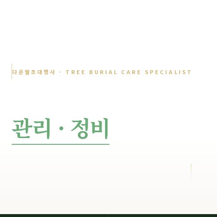
다온벌초대행사 · TREE BURIAL CARE SPECIALIST
수목장
관리 · 정비
서비스
주변 환경 정돈 · 잡초 근절 · 수목·화단 정비
시공 전후 사진 즉시 전달
SCROLL